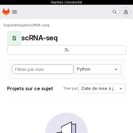
Nantes Université
Page d'accueil
Passer au contenu principal
M
Explorer
Sujets
scRNA-seq
scRNA-seq
S
Python
Projets sur ce sujet
Date de mise à jour
Trier par: