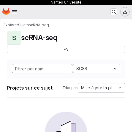
Nantes Université
Page d'accueil
Passer au contenu principal
M
Explorer
Sujets
scRNA-seq
scRNA-seq
S
SCSS
Projets sur ce sujet
Mise à jour la plus ancien
Trier par: