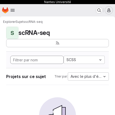
Nantes Université
Page d'accueil
Passer au contenu principal
M
Explorer
Sujets
scRNA-seq
scRNA-seq
S
SCSS
Projets sur ce sujet
Avec le plus d'étoiles
Trier par: