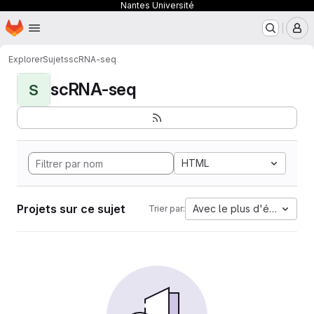
Nantes Université
Page d'accueil
Passer au contenu principal
M
Explorer
Sujets
scRNA-seq
scRNA-seq
S
HTML
Projets sur ce sujet
Avec le plus d'étoiles
Trier par: