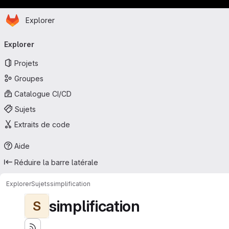
Page d'accueil
Passer au contenu principal
Explorer
Navigation principale
Explorer
Projets
Groupes
Catalogue CI/CD
Sujets
Extraits de code
Aide
Réduire la barre latérale
Explorer
Sujets
simplification
simplification
S