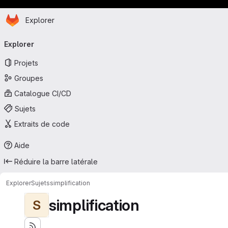
Page d'accueil
Passer au contenu principal
Explorer
Navigation principale
Explorer
Projets
Groupes
Catalogue CI/CD
Sujets
Extraits de code
Aide
Réduire la barre latérale
Explorer
Sujets
simplification
simplification
S