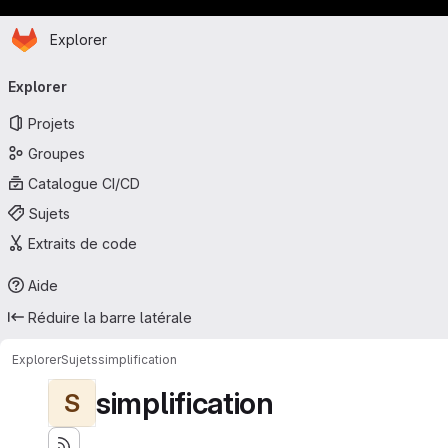
Page d'accueil
Passer au contenu principal
Explorer
Navigation principale
Explorer
Projets
Groupes
Catalogue CI/CD
Sujets
Extraits de code
Aide
Réduire la barre latérale
Explorer
Sujets
simplification
simplification
S