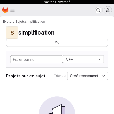
Nantes Université
Page d'accueil
Passer au contenu principal
M
Explorer
Sujets
simplification
simplification
S
C++
Projets sur ce sujet
Créé récemment
Trier par: