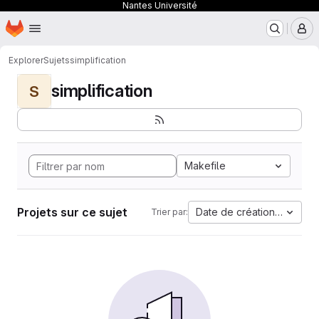
Nantes Université
Page d'accueil
Passer au contenu principal
M
Explorer
Sujets
simplification
simplification
S
Makefile
Projets sur ce sujet
Date de création la plus 
Trier par: