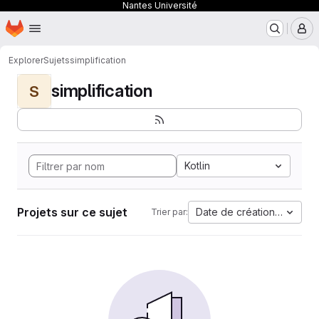
Nantes Université
Page d'accueil
Passer au contenu principal
M
Explorer
Sujets
simplification
simplification
S
Kotlin
Projets sur ce sujet
Date de création la plus 
Trier par: