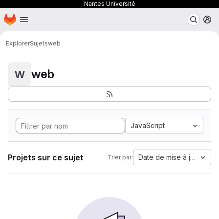
Nantes Université
Page d'accueil
Passer au contenu principal
M
Explorer
Sujets
web
web
W
JavaScript
Projets sur ce sujet
Date de mise à jour
Trier par: