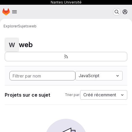
Nantes Université
Page d'accueil
Passer au contenu principal
M
Explorer
Sujets
web
web
W
JavaScript
Projets sur ce sujet
Créé récemment
Trier par: