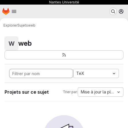
Nantes Université
Page d'accueil
Passer au contenu principal
M
Explorer
Sujets
web
web
W
TeX
Projets sur ce sujet
Mise à jour la plus anci
Trier par: