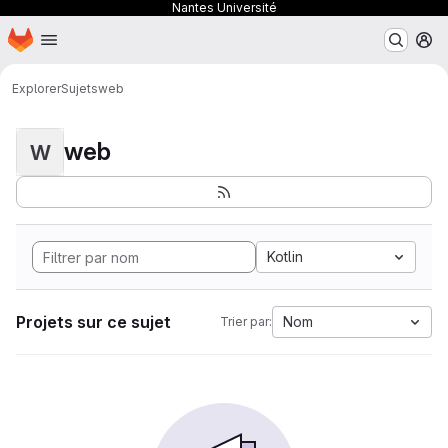
Nantes Université
Page d'accueil
Passer au contenu principal
M
Explorer
Sujets
web
web
W
Kotlin
Projets sur ce sujet
Nom
Trier par: