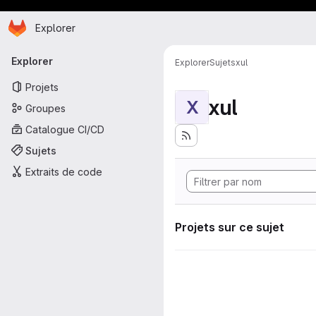
Page d'accueil
Passer au contenu principal
Explorer
Navigation principale
Explorer
Explorer
Sujets
xul
Projets
xul
X
Groupes
Catalogue CI/CD
Sujets
Extraits de code
Projets sur ce sujet