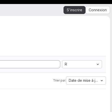
S'inscrire
Connexion
R
Date de mise à jour
Trier par: