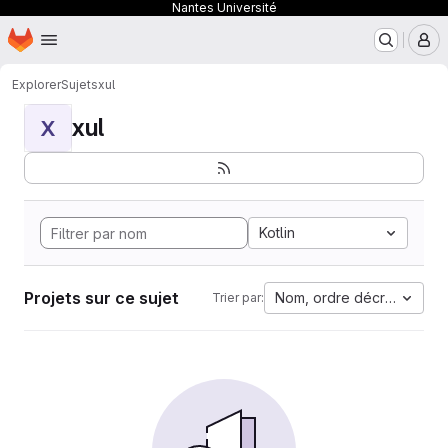
Nantes Université
Page d'accueil
Passer au contenu principal
M
Explorer
Sujets
xul
xul
X
Kotlin
Projets sur ce sujet
Nom, ordre décroissant
Trier par: