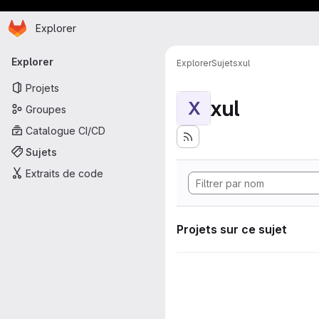
Page d'accueil
Passer au contenu principal
Explorer
Navigation principale
Explorer
Explorer
Sujets
xul
Projets
xul
X
Groupes
Catalogue CI/CD
Sujets
Extraits de code
Projets sur ce sujet