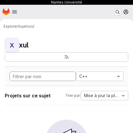
Nantes Université
Page d'accueil
Passer au contenu principal
M
Explorer
Sujets
xul
xul
X
C++
Projets sur ce sujet
Mise à jour la plus anci
Trier par: