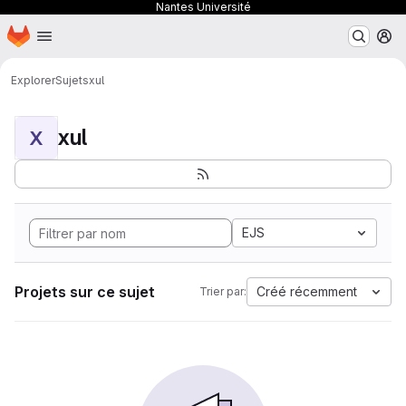
Nantes Université
Page d'accueil
Passer au contenu principal
M
Explorer
Sujets
xul
xul
X
EJS
Projets sur ce sujet
Créé récemment
Trier par: