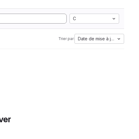
C
Date de mise à jour
Trier par:
ver