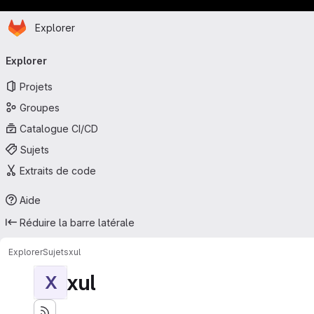
Page d'accueil
Passer au contenu principal
Explorer
Navigation principale
Explorer
Projets
Groupes
Catalogue CI/CD
Sujets
Extraits de code
Aide
Réduire la barre latérale
Explorer
Sujets
xul
xul
X