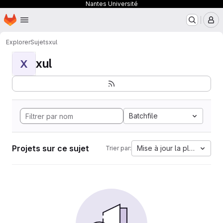
Nantes Université
Page d'accueil
Passer au contenu principal
M
Explorer
Sujets
xul
xul
X
Batchfile
Projets sur ce sujet
Mise à jour la plus ancien
Trier par: