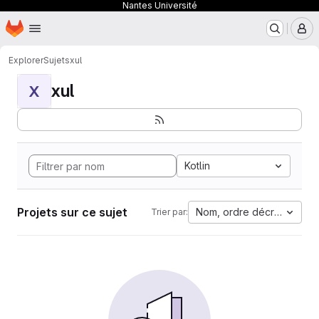
Nantes Université
Page d'accueil
Passer au contenu principal
M
Explorer
Sujets
xul
xul
X
Kotlin
Projets sur ce sujet
Nom, ordre décroissant
Trier par: