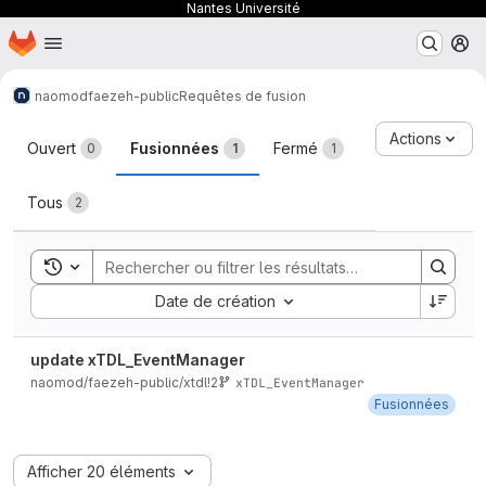
Nantes Université
Page d'accueil
Passer au contenu principal
M
naomod
faezeh-public
Requêtes de fusion
Requêtes de fusion
Actions
Ouvert
Fusionnées
Fermé
0
1
1
Tous
2
Toggle search history
Sort by:
Date de création
update xTDL_EventManager
naomod/faezeh-public/xtdl!2
xTDL_EventManager
Fusionnées
Afficher 20 éléments