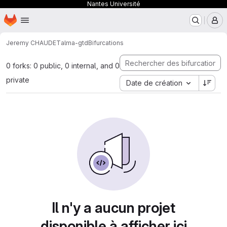
Nantes Université
Page d'accueil
Passer au contenu principal
M
Jeremy CHAUDET
alma-gtd
Bifurcations
0 forks: 0 public, 0 internal, and 0
private
Date de création
Il n'y a aucun projet
disponible à afficher ici