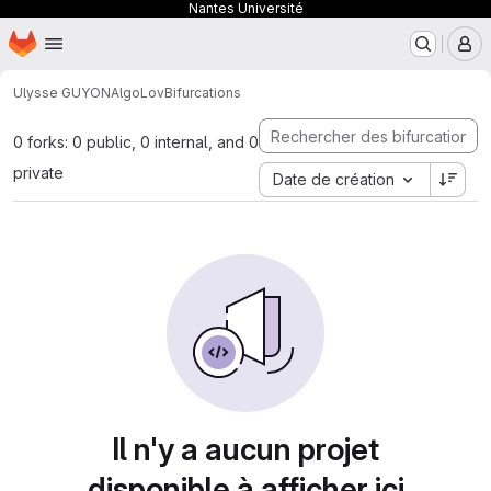
Nantes Université
Page d'accueil
Passer au contenu principal
M
Ulysse GUYON
AlgoLov
Bifurcations
0 forks: 0 public, 0 internal, and 0
private
Date de création
Il n'y a aucun projet
disponible à afficher ici