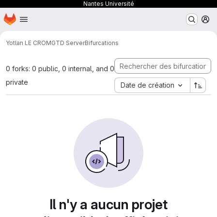
Nantes Université
Page d'accueil
Passer au contenu principal
M
Yotlan LE CROM
GTD Server
Bifurcations
0 forks: 0 public, 0 internal, and 0
private
Date de création
Il n'y a aucun projet