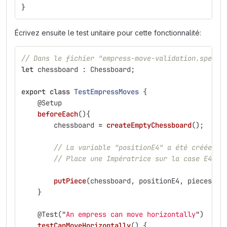
}
Écrivez ensuite le test unitaire pour cette fonctionnalité:
// Dans le fichier "empress-move-validation.spec.t
let
chessboard
:
Chessboard
;
export
class
TestEmpressMoves
{
@
Setup
beforeEach
(){
chessboard
=
createEmptyChessboard
();
// La variable "positionE4" a été créée au
// Place une Impératrice sur la case E4 d'
putPiece
(
chessboard
,
positionE4
,
pieces
.
bl
}
@
Test
(
"
An empress can move horizontally
"
)
testCanMoveHorizontally
()
{