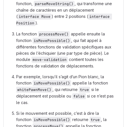
fonction,
, qui transforme une
parseMoveString()
chaîne de caractères en un déplacement
(
) entre 2 positions (
interface Move
interface 
).
Position
La fonction
appelle ensuite la
processMove()
fonction
, qui fait appel à
isMovePossible()
différentes fonctions de validation spécifiques aux
pièces de l’échiquier (une par type de pièce). Le
module
contient toutes les
move-validation
fonctions de validation de déplacements.
Par exemple, lorsqu’il s’agit d’un Pion blanc, la
fonction
appelle la fonction
isMovePossible()
, qui retourne
si le
whitePawnMove()
true
déplacement est possible ou
si ce n’est pas
false
le cas.
Si le mouvement est possible, c’est à dire la
fonction
retourne
, la
isMovePossible()
true
fonction
appelle la fonction
processMove()