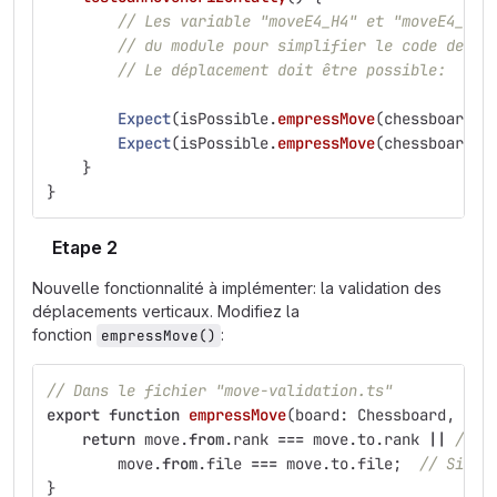
// Les variable "moveE4_H4" et "moveE4_14"
// du module pour simplifier le code des t
// Le déplacement doit être possible:
Expect
(
isPossible
.
empressMove
(
chessboard
,
Expect
(
isPossible
.
empressMove
(
chessboard
,
}
}
Etape 2
Nouvelle fonctionnalité à implémenter: la validation des
déplacements verticaux. Modifiez la
fonction
:
empressMove()
// Dans le fichier "move-validation.ts"
export
function
empressMove
(
board
:
Chessboard
,
mov
return
move
.
from
.
rank
===
move
.
to
.
rank
||
// S
move
.
from
.
file
===
move
.
to
.
file
;
// Si le
}