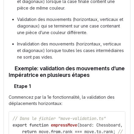
et diagonaux) lorsque la case finale contient une
pièce de même couleur.
Validation des mouvements (horizontaux, verticaux et
diagonaux) qui se terminent sur une case contenant
une pièce d’une couleur différente.
Invalidation des mouvements (horizontaux, verticaux
et diagonaux) lorsque toutes les cases intermédiaires
ne sont pas vides.
Exemple: validation des mouvements d’une
Impératrice en plusieurs étapes
Etape 1
Commencez par la 1e fonctionnalité, la validation des
déplacements horizontaux:
// Dans le fichier "move-validation.ts"
export
function
empressMove
(
board
:
Chessboard
,
mov
return
move
.
from
.
rank
===
move
.
to
.
rank
;
// Si 