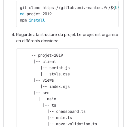
git clone https://gitlab.univ-nantes.fr/
${
USER
}
cd 
projet-2019
npm 
install
Regardez la structure du projet. Le projet est organisé
en différents dossiers:
    |-- projet-2019
      |-- client
         |-- script.js
         |-- style.css
      |-- views
         |-- index.ejs
      |-- src
        |-- main
          |-- ts
            |-- chessboard.ts
            |-- main.ts
            |-- move-validation.ts