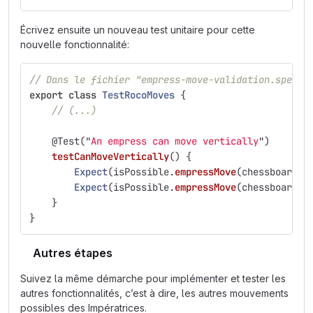
Écrivez ensuite un nouveau test unitaire pour cette
nouvelle fonctionnalité:
// Dans le fichier "empress-move-validation.spec.t
export
class
TestRocoMoves
{
// (...)
@
Test
(
"
An empress can move vertically
"
)
testCanMoveVertically
()
{
Expect
(
isPossible
.
empressMove
(
chessboard
,
Expect
(
isPossible
.
empressMove
(
chessboard
,
}
}
Autres étapes
Suivez la même démarche pour implémenter et tester les
autres fonctionnalités, c’est à dire, les autres mouvements
possibles des Impératrices.