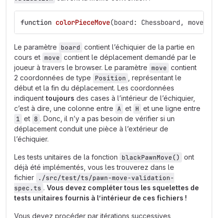
function
colorPieceMove
(
board
:
Chessboard
,
move
:
M
Le paramètre
contient l’échiquier de la partie en
board
cours et
contient le déplacement demandé par le
move
joueur à travers le browser. Le paramètre
contient
move
2 coordonnées de type
, représentant le
Position
début et la fin du déplacement. Les coordonnées
indiquent
toujours
des cases à l’intérieur de l’échiquier,
c’est à dire, une colonne entre
et
et une ligne entre
A
H
et
. Donc, il n’y a pas besoin de vérifier si un
1
8
déplacement conduit une pièce à l’extérieur de
l’échiquier.
Les tests unitaires de la fonction
ont
blackPawnMove()
déjà été implémentés, vous les trouverez dans le
fichier
./src/test/ts/pawn-move-validation-
.
Vous devez compléter tous les squelettes de
spec.ts
tests unitaires fournis à l’intérieur de ces fichiers !
Vous devez procéder par itérations successives,