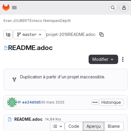
Nantes Université
Page d'accueil
Passer au contenu principal
M
Evan JOUBERT
Échecs féeriques
Dépôt
master
projet-2019
README.adoc
README.adoc
Modifier
Act
Duplication à partir d'un projet inaccessible.
Historique
ee24d0d5
30 mars 2020
README.adoc
14,84 Kio
Table des matières
Code
Aperçu
Blame