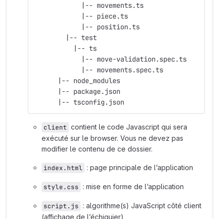
            |-- movements.ts
            |-- piece.ts
            |-- position.ts
        |-- test
          |-- ts
            |-- move-validation.spec.ts
            |-- movements.spec.ts
      |-- node_modules
      |-- package.json
      |-- tsconfig.json
contient le code Javascript qui sera
client
exécuté sur le browser. Vous ne devez pas
modifier le contenu de ce dossier.
: page principale de l’application
index.html
: mise en forme de l’application
style.css
: algorithme(s) JavaScript côté client
script.js
(affichage de l’échiquier)