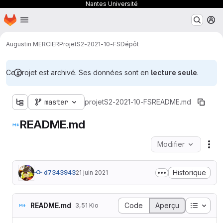
Nantes Université
Page d'accueil
Passer au contenu principal
M
Augustin MERCIER
ProjetS2-2021-10-FS
Dépôt
Ce projet est archivé. Ses données sont en
lecture seule
.
master
projetS2-2021-10-FS
README.md
README.md
Modifier
Act
Historique
d7343943
21 juin 2021
Table d
README.md
Code
Aperçu
3,51 Kio