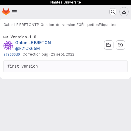
Nantes Université
Page d'accueil
Passer au contenu principal
M
Gabin LE BRETON
TP_Gestion-de-version_EG
Étiquettes
Étiquettes
Version-1.0
Gabin LE BRETON
@E21C865M
a7a503d0
·
Correction bug
·
23 sept. 2022
first version