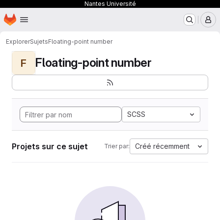
Nantes Université
Page d'accueil
Passer au contenu principal
M
Explorer
Sujets
Floating-point number
Floating-point number
F
SCSS
Projets sur ce sujet
Créé récemment
Trier par: