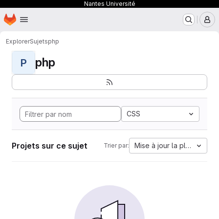
Nantes Université
Page d'accueil
Passer au contenu principal
M
Explorer
Sujets
php
php
P
CSS
Projets sur ce sujet
Mise à jour la plus ancien
Trier par: