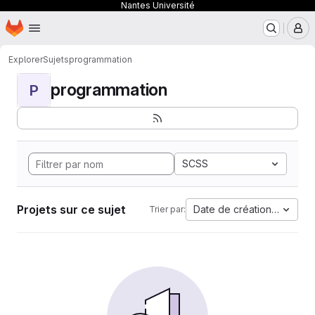
Nantes Université
Page d'accueil
Passer au contenu principal
M
Explorer
Sujets
programmation
programmation
P
SCSS
Projets sur ce sujet
Date de création la plus 
Trier par: