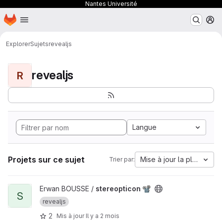
Nantes Université
Page d'accueil
Passer au contenu principal
M
Explorer
Sujets
revealjs
revealjs
R
Langue
Projets sur ce sujet
Mise à jour la plus anci
Trier par:
Afficher le projet stereopticon 📽
Erwan BOUSSE /
stereopticon 📽
S
revealjs
2
Mis à jour
Il y a 2 mois