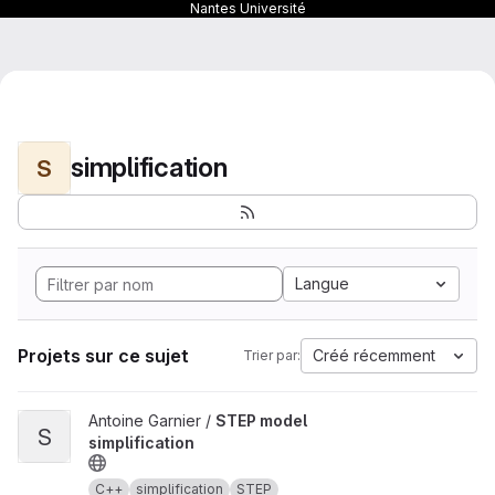
Nantes Université
simplification
S
Langue
Projets sur ce sujet
Créé récemment
Trier par:
Afficher le projet STEP model simplification
Antoine Garnier /
STEP model
S
simplification
C++
simplification
STEP