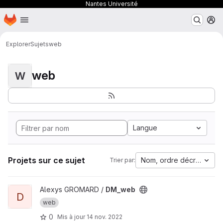
Nantes Université
Page d'accueil
Passer au contenu principal
M
Explorer
Sujets
web
web
W
Langue
Projets sur ce sujet
Nom, ordre décroissant
Trier par:
Afficher le projet DM_web
Alexys GROMARD /
DM_web
D
web
0
Mis à jour
14 nov. 2022