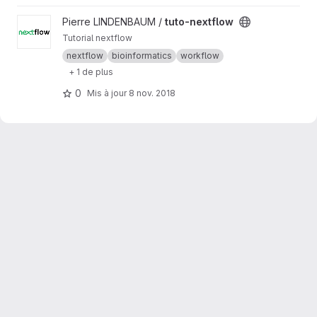
Afficher le projet tuto-nextflow
Pierre LINDENBAUM /
tuto-nextflow
Tutorial nextflow
nextflow
bioinformatics
workflow
+ 1 de plus
0
Mis à jour
8 nov. 2018