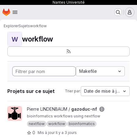
Nantes Université
Page d'accueil
Passer au contenu principal
M
Explorer
Sujets
workflow
workflow
W
Makefile
Projets sur ce sujet
Date de mise à jour
Trier par:
Afficher le projet gazoduc-nf
Pierre LINDENBAUM /
gazoduc-nf
bioinformatics workflows using nextflow
nextflow
workflow
bioinformatics
0
Mis à jour
Il y a 3 jours