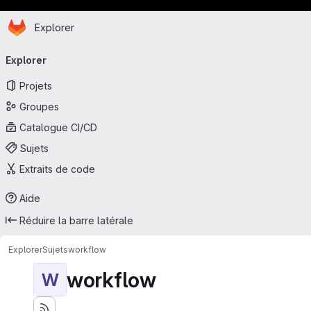
Page d'accueil
Passer au contenu principal
Explorer
Navigation principale
Explorer
Projets
Groupes
Catalogue CI/CD
Sujets
Extraits de code
Aide
Réduire la barre latérale
Explorer
Sujets
workflow
workflow
W