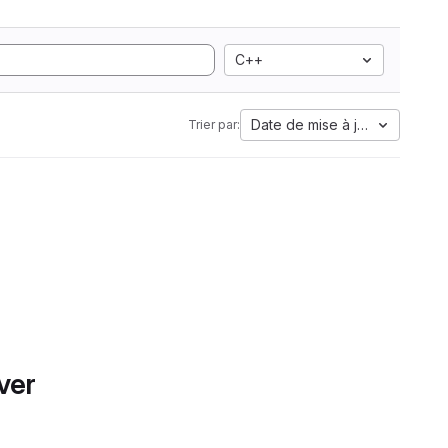
C++
Date de mise à jour
Trier par:
ver