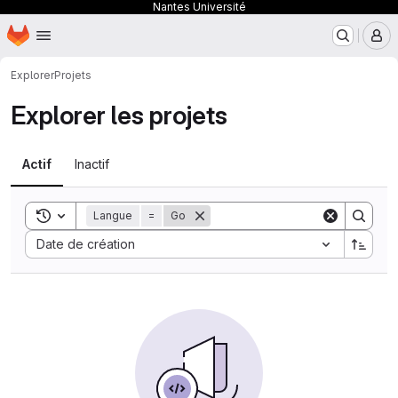
Nantes Université
Page d'accueil
Passer au contenu principal
M
Explorer
Projets
Explorer les projets
Actif
Inactif
Toggle search history
Langue
=
Go
Sort by:
Date de création