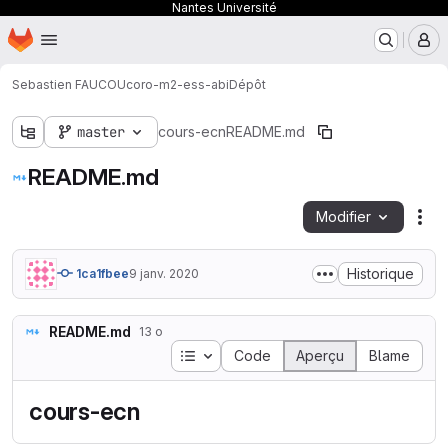
Nantes Université
Page d'accueil
Passer au contenu principal
M
Sebastien FAUCOU
coro-m2-ess-abi
Dépôt
master
cours-ecn
README.md
README.md
Modifier
Act
Historique
1ca1fbee
9 janv. 2020
README.md
13 o
Table des matières
Code
Aperçu
Blame
cours-ecn