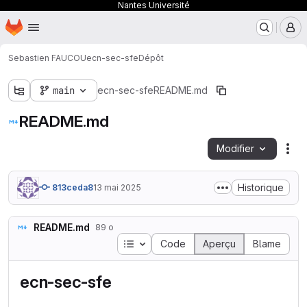
Nantes Université
Page d'accueil
Passer au contenu principal
M
Sebastien FAUCOU
ecn-sec-sfe
Dépôt
main
ecn-sec-sfe
README.md
README.md
Modifier
Act
Historique
813ceda8
13 mai 2025
README.md
89 o
Table des matières
Code
Aperçu
Blame
ecn-sec-sfe