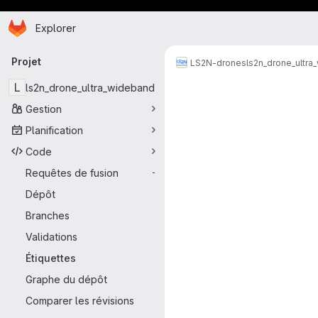
Page d'accueil
Passer au contenu principal
Explorer
Navigation principale
Projet
LS2N-drones
ls2n_drone_ultr
L
ls2n_drone_ultra_wideband
Gestion
Planification
Code
Requêtes de fusion
-
Dépôt
Branches
Validations
Étiquettes
Graphe du dépôt
Comparer les révisions