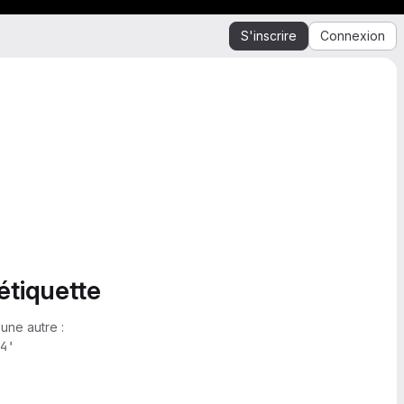
S'inscrire
Connexion
étiquette
une autre :
4'