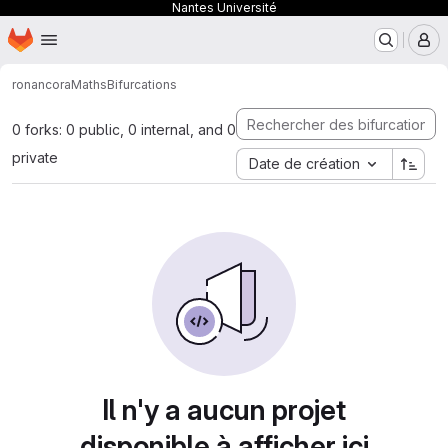
Nantes Université
Page d'accueil
Passer au contenu principal
M
ronan
coraMaths
Bifurcations
0 forks: 0 public, 0 internal, and 0
private
Date de création
Il n'y a aucun projet
disponible à afficher ici