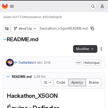
Nantes Université
Page d'accueil
Passer au contenu principal
M
Julien GUITTON
Hackathon_X5GON
Dépôt
develop
hackathon_x5gon
README.md
README.md
Modifier
Act
Historique
7a40e6da
19 déc. 2019
README.md
2,08 Kio
Table des matières
Code
Aperçu
Blame
Hackathon_X5GON